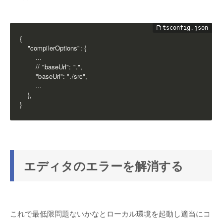
{

    "compilerOptions": {

        ...

        // "baseUrl": ".",

        "baseUrl": "./src",

        ...

    },

エディタのエラーを解消する
これで最低限問題ないかなとローカル環境を起動し適当にコ