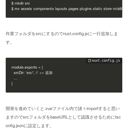
$ mkdir src

$ mv assets components layouts pages plugins static store middlewa
作業フォルダをsrcにするのでnuxt.config.jsに一行追加しま
す。
module.exports = {

  srcDir: 'src/', // <= 追加

  ...

}
開発を進めていくと.vueファイル内で諸々importすると思い
ますのでsrcフォルダをbaseURLとして認識させるためにtsc
onfig.jsonに設定します。