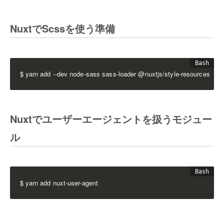
NuxtでScssを使う準備
$ yarn add --dev node-sass sass-loader @nuxtjs/style-resources
Nuxtでユーザーエージェントを扱うモジュー
ル
$ yarn add nuxt-user-agent