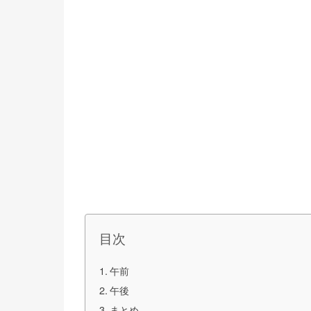
目次
午前
午後
まとめ